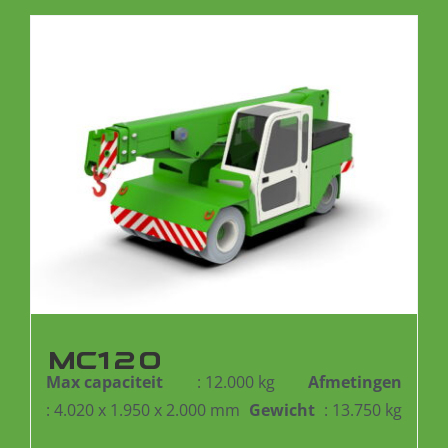
MC120
Max capaciteit
: 12.000 kg
Afmetingen
: 4.020 x 1.950 x 2.000 mm
Gewicht
: 13.750 kg