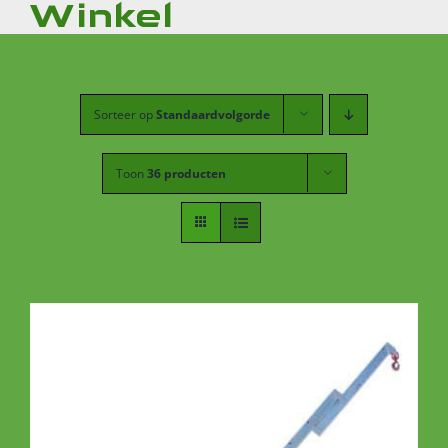
Winkel
Sorteer op
Standaardvolgorde
Toon
36 producten