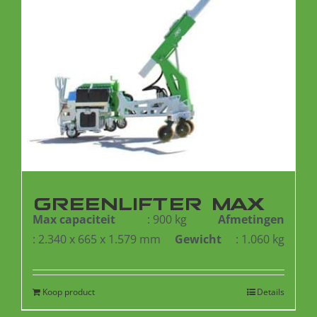
GREENLIFTER MAX
Max capaciteit
: 900 kg
Afmetingen
: 2.340 x 665 x 1.579 mm
Gewicht
: 1.060 kg
Koop product
Details