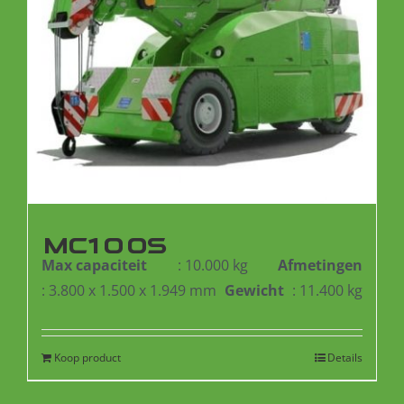
MC100S
Max capaciteit
: 10.000 kg
Afmetingen
: 3.800 x 1.500 x 1.949 mm
Gewicht
: 11.400 kg
Koop product
Details