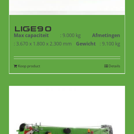
LIGE90
Max capaciteit
: 9.000 kg
Afmetingen
: 3.670 x 1.800 x 2.300 mm
Gewicht
: 9.100 kg
Koop product
Details