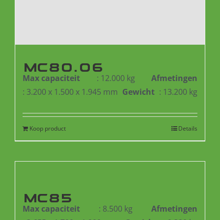
MC80.06
Max capaciteit
: 12.000 kg
Afmetingen
: 3.200 x 1.500 x 1.945 mm
Gewicht
: 13.200 kg
Koop product
Details
MC85
Max capaciteit
: 8.500 kg
Afmetingen