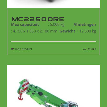
MC22500RE
Max capaciteit
: 5.000 kg
Afmetingen
: 4.150 x 1.850 x 2.100 mm
Gewicht
: 12.500 kg
Koop product
Details