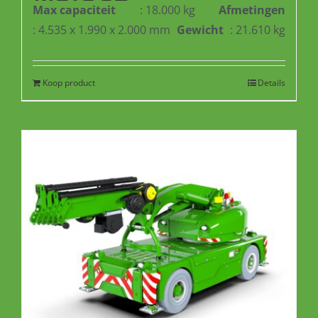
Max capaciteit
: 18.000 kg
Afmetingen
: 4.535 x 1.990 x 2.000 mm
Gewicht
: 21.610 kg
Koop product
Details