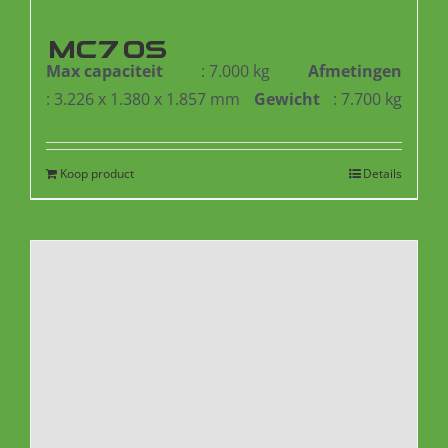
MC70S
Max capaciteit
: 7.000 kg
Afmetingen
: 3.226 x 1.380 x 1.857 mm
Gewicht
: 7.700 kg
Koop product
Details