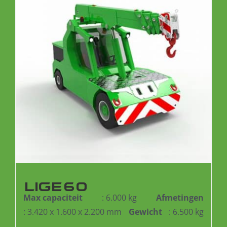
LIGE60
Max capaciteit
: 6.000 kg
Afmetingen
: 3.420 x 1.600 x 2.200 mm
Gewicht
: 6.500 kg