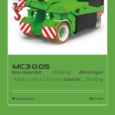
MC300S
Max capaciteit
: 30.000 kg
Afmetingen
: 4.820 x 2.150 x 2.219 mm
Gewicht
: 29.600 kg
Koop product
Details