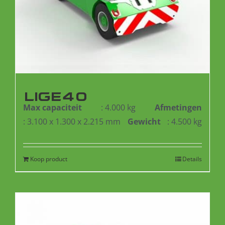
LIGE40
Max capaciteit
: 4.000 kg
Afmetingen
: 3.100 x 1.300 x 2.215 mm
Gewicht
: 4.500 kg
Koop product
Details