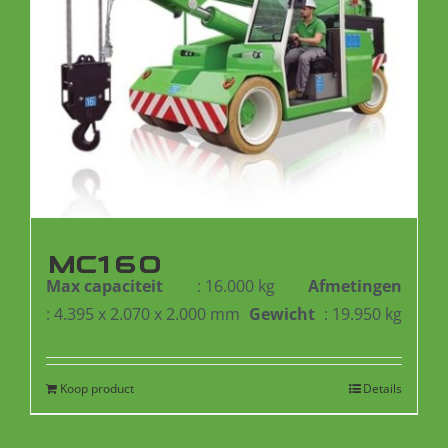
MC160
Max capaciteit
: 16.000 kg
Afmetingen
: 4.395 x 2.070 x 2.000 mm
Gewicht
: 19.950 kg
Koop product
Details