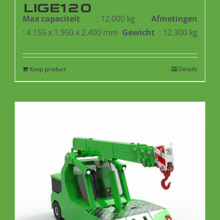
LIGE120
Max capaciteit
: 12.000 kg
Afmetingen
: 4.155 x 1.950 x 2.400 mm
Gewicht
: 12.300 kg
Koop product
Details