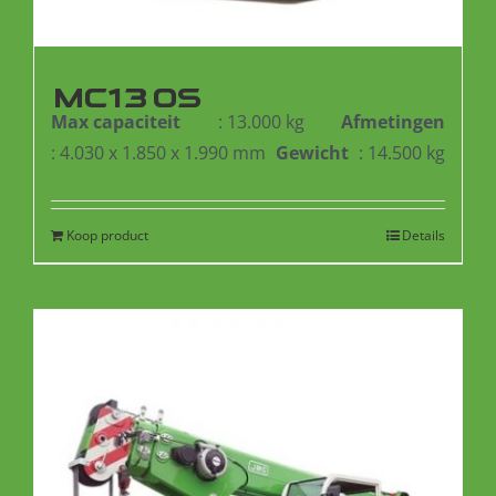
MC130S
Max capaciteit
: 13.000 kg
Afmetingen
: 4.030 x 1.850 x 1.990 mm
Gewicht
: 14.500 kg
Koop product
Details