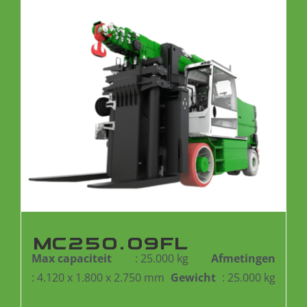
MC250.09FL
Max capaciteit
: 25.000 kg
Afmetingen
: 4.120 x 1.800 x 2.750 mm
Gewicht
: 25.000 kg