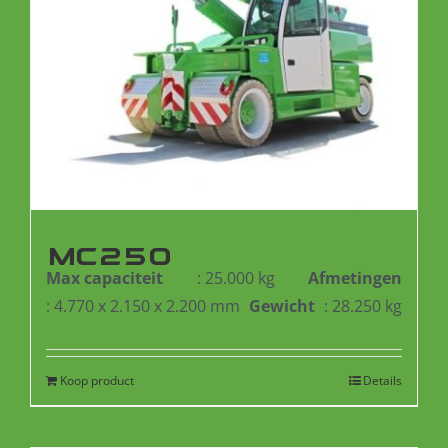
MC250
Max capaciteit
: 25.000 kg
Afmetingen
: 4.770 x 2.150 x 2.200 mm
Gewicht
: 28.250 kg
Koop product
Details