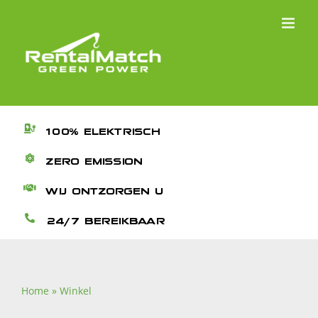
Ga
naar
inhoud
100% ELEKTRISCH
ZERO EMISSION
WIJ ONTZORGEN U
24/7 BEREIKBAAR
Home
»
Winkel