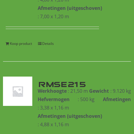
Afmetingen (uitgeschoven)
: 7,00 x 1,20 m
Koop product
Details
RMSE215
Werkhoogte
: 21,50 m
Gewicht
: 9.120 kg
Hefvermogen
: 500 kg
Afmetingen
: 3,38 x 1,16 m
Afmetingen (uitgeschoven)
: 4,88 x 1,16 m