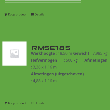
Koop product
Details
RMSE185
Werkhoogte
: 18,50 m
Gewicht
: 7.985 kg
Hefvermogen
: 500 kg
Afmetingen
: 3,38 x 1,16 m
Afmetingen (uitgeschoven)
: 4,88 x 1,16 m
Koop product
Details