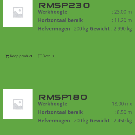
RMSP230
Werkhoogte
: 23,00 m
Horizontaal bereik
: 11,20 m
Hefvermogen
: 200 kg
Gewicht
: 2.990 kg
Koop product
Details
RMSP180
Werkhoogte
: 18,00 mx
Horizontaal bereik
: 8,50 m
Hefvermogen
: 200 kg
Gewicht
: 2.450 kg