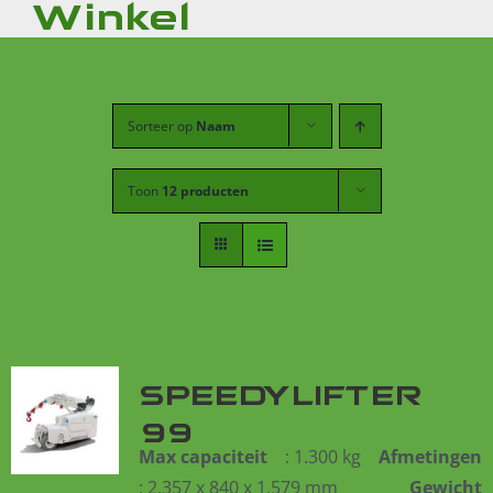
Winkel
Sorteer op
Naam
Toon
12 producten
SPEEDYLIFTER
99
Max capaciteit
: 1.300 kg
Afmetingen
: 2.357 x 840 x 1.579 mm
Gewicht