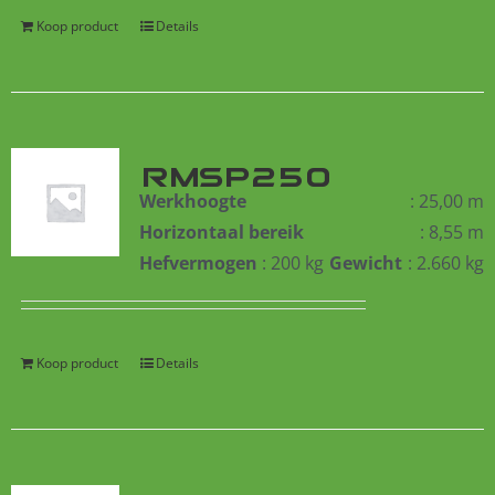
Koop product
Details
RMSP250
Werkhoogte
: 25,00 m
Horizontaal bereik
: 8,55 m
Hefvermogen
: 200 kg
Gewicht
: 2.660 kg
Koop product
Details