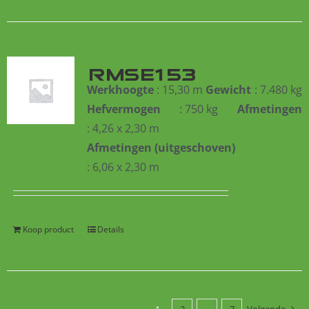
RMSE153
Werkhoogte
: 15,30 m
Gewicht
: 7.480 kg
Hefvermogen
: 750 kg
Afmetingen
: 4,26 x 2,30 m
Afmetingen (uitgeschoven)
: 6,06 x 2,30 m
Koop product
Details
1
2
…
7
Volgende