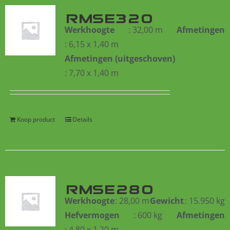
RMSE320
Werkhoogte
: 32,00 m
Afmetingen
: 6,15 x 1,40 m
Afmetingen (uitgeschoven)
: 7,70 x 1,40 m
Koop product
Details
RMSE280
Werkhoogte
: 28,00 m
Gewicht
: 15.950 kg
Hefvermogen
: 600 kg
Afmetingen
: 4,80 x 1,20 m