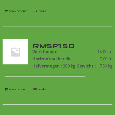
Koop product
Details
RMSP150
Werkhoogte
: 15,00 m
Horizontaal bereik
: 7,60 m
Hefvermogen
: 200 kg
Gewicht
: 1.780 kg
Koop product
Details