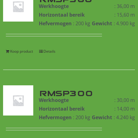
Werkhoogte
: 36,00 m
Horizontaal bereik
: 15,60 m
Hefvermogen
: 200 kg
Gewicht
: 4.900 kg
Koop product
Details
RMSP300
Werkhoogte
: 30,00 m
Horizontaal bereik
: 14,00 m
Hefvermogen
: 200 kg
Gewicht
: 4.240 kg