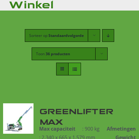
Winkel
Sorteer op
Standaardvolgorde
Toon
36 producten
GREENLIFTER
MAX
Max capaciteit
: 900 kg
Afmetingen
: 2.340 x 665 x 1.579 mm
Gewicht