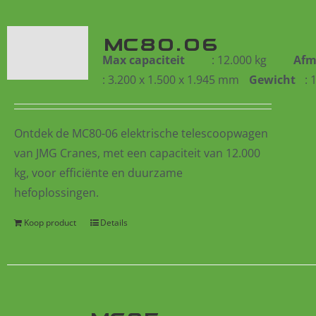
MC80.06
Max capaciteit
: 12.000 kg
Afm
: 3.200 x 1.500 x 1.945 mm
Gewicht
: 
Ontdek de MC80-06 elektrische telescoopwagen
van JMG Cranes, met een capaciteit van 12.000
kg, voor efficiënte en duurzame
hefoplossingen.
Koop product
Details
MC85