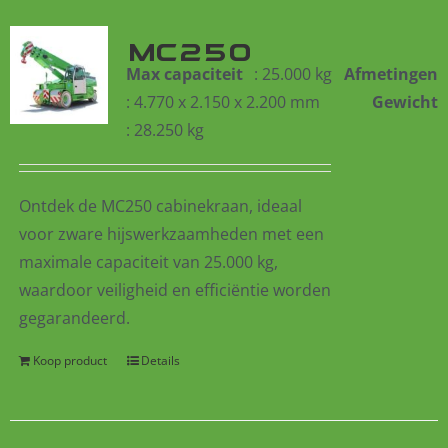
MC250
Max capaciteit
: 25.000 kg
Afmetingen
: 4.770 x 2.150 x 2.200 mm
Gewicht
: 28.250 kg
Ontdek de MC250 cabinekraan, ideaal
voor zware hijswerkzaamheden met een
maximale capaciteit van 25.000 kg,
waardoor veiligheid en efficiëntie worden
gegarandeerd.
Koop product
Details