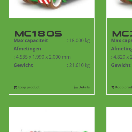
MC180S
MC
Max capaciteit
: 18.000 kg
Max capa
Afmetingen
Afmetin
: 4.535 x 1.990 x 2.000 mm
: 4.820 x
Gewicht
: 21.610 kg
Gewicht
Koop product
Details
Koop prod