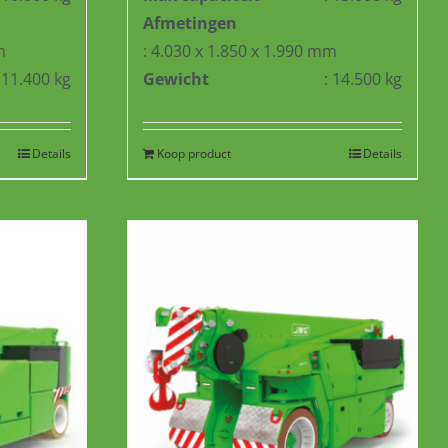
Afmetingen
m
: 4.030 x 1.850 x 1.990 mm
: 11.400 kg
Gewicht
: 14.500 kg
Details
Koop product
Details