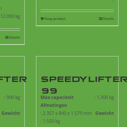
m
: 12.000 kg
Koop product
Details
Details
FTER
SPEEDYLIFTE
99
: 900 kg
Max capaciteit
: 1.300 kg
Afmetingen
Gewicht
: 2.357 x 840 x 1.579 mm
Gewicht
: 1.550 kg