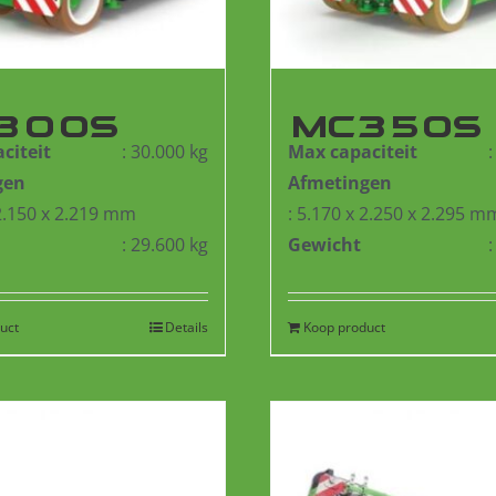
300S
MC350S
citeit
: 30.000 kg
Max capaciteit
gen
Afmetingen
 2.150 x 2.219 mm
: 5.170 x 2.250 x 2.295 m
: 29.600 kg
Gewicht
uct
Details
Koop product