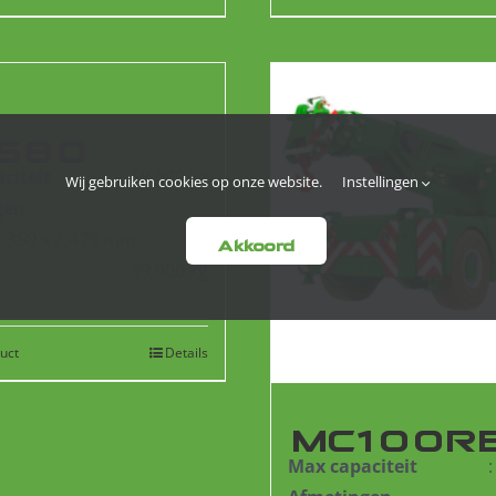
580
citeit
: 58.000 kg
Wij gebruiken cookies op onze website.
Instellingen
gen
 2.350 x 2.479 mm
Akkoord
: 39.000 kg
uct
Details
MC100R
Max capaciteit