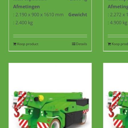
Afmetingen
Afmetin
: 2.190 x 900 x 1610 mm
Gewicht
: 2.272 x
: 2.400 kg
: 4.900 kg
Koop product
Details
Koop prod