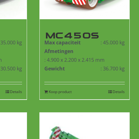
MC450S
: 35.000 kg
Max capaciteit
: 45.000 kg
Afmetingen
m
: 4.900 x 2.200 x 2.415 mm
: 30.500 kg
Gewicht
: 36.700 kg
Details
Koop product
Details