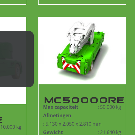
MC50000RE
Max capaciteit
: 50.000 kg
Afmetingen
E
: 5.130 x 2.050 x 2.810 mm
: 10.000 kg
Gewicht
: 21.640 kg