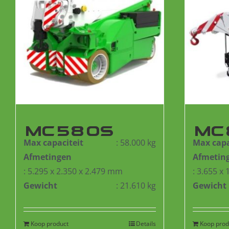
MC580S
MC
Max capaciteit
: 58.000 kg
Max capa
Afmetingen
Afmetin
: 5.295 x 2.350 x 2.479 mm
: 3.655 x
Gewicht
: 21.610 kg
Gewicht
Koop product
Details
Koop prod