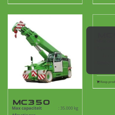
MC
Max capa
Afmetin
: 5.295 x
Gewicht
Koop prod
MC350
Max capaciteit
: 35.000 kg