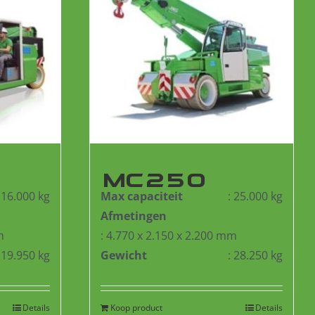
MC250
: 16.000 kg
Max capaciteit
: 25.000 kg
Afmetingen
m
: 4.770 x 2.150 x 2.200 mm
: 19.950 kg
Gewicht
: 28.250 kg
Details
Koop product
Details