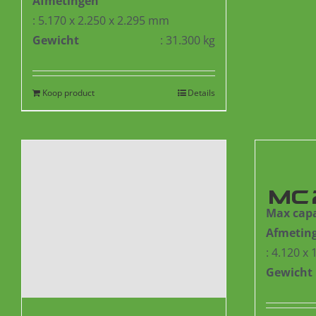
Afmetingen
: 5.170 x 2.250 x 2.295 mm
Gewicht
: 31.300 kg
Koop product
Details
MC
Max capa
Afmetin
: 4.120 x
Gewicht