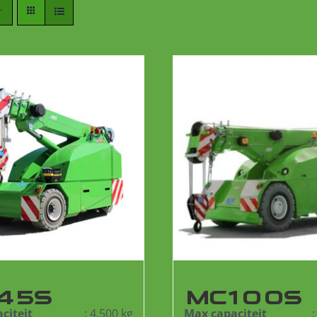
45S
MC100S
citeit
: 4.500 kg
Max capaciteit