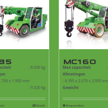
85
MC160
citeit
: 8.500 kg
Max capaciteit
gen
Afmetingen
 1.700 x 1.900 mm
: 4.395 x 2.070 x 2.000 m
: 9.320 kg
Gewicht
uct
Details
Koop product