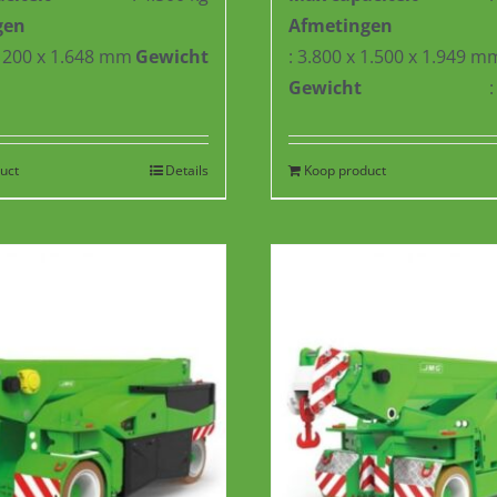
gen
Afmetingen
 1200 x 1.648 mm
Gewicht
: 3.800 x 1.500 x 1.949 m
Gewicht
uct
Details
Koop product