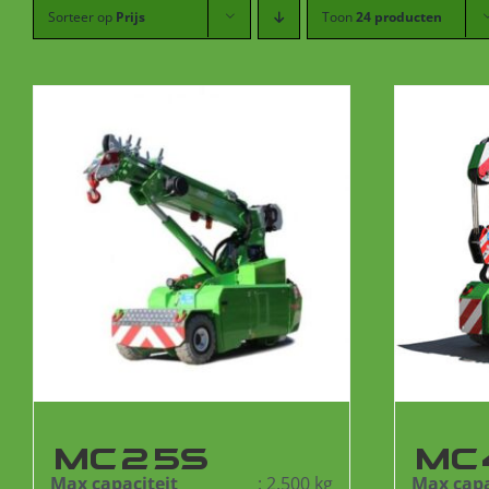
Sorteer op
Prijs
Toon
24 producten
MC25S
MC
Max capaciteit
: 2.500 kg
Max capa